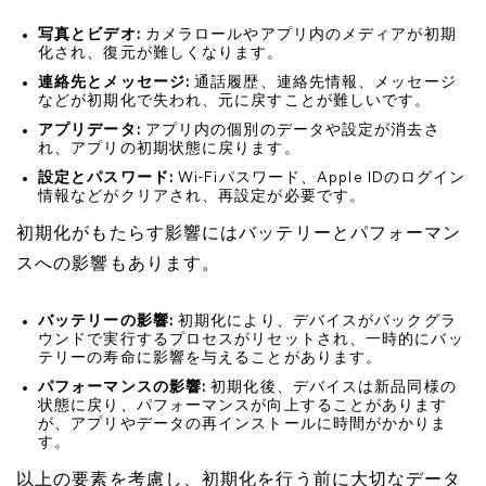
写真とビデオ:
カメラロールやアプリ内のメディアが初期
化され、復元が難しくなります。
連絡先とメッセージ:
通話履歴、連絡先情報、メッセージ
などが初期化で失われ、元に戻すことが難しいです。
アプリデータ:
アプリ内の個別のデータや設定が消去さ
れ、アプリの初期状態に戻ります。
設定とパスワード:
Wi-Fiパスワード、Apple IDのログイン
情報などがクリアされ、再設定が必要です。
初期化がもたらす影響にはバッテリーとパフォーマン
スへの影響もあります。
バッテリーの影響:
初期化により、デバイスがバックグラ
ウンドで実行するプロセスがリセットされ、一時的にバッ
テリーの寿命に影響を与えることがあります。
パフォーマンスの影響:
初期化後、デバイスは新品同様の
状態に戻り、パフォーマンスが向上することがあります
が、アプリやデータの再インストールに時間がかかりま
す。
以上の要素を考慮し、初期化を行う前に大切なデータ