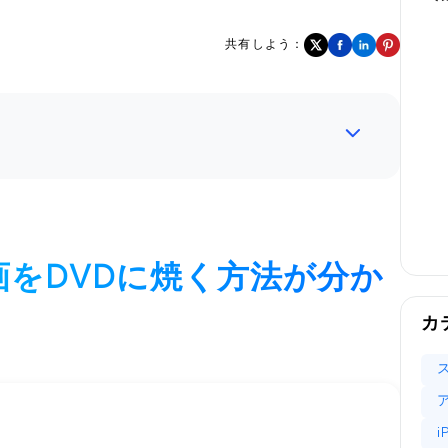
共有しよう：
動画をDVDに焼く方法が分か
カ