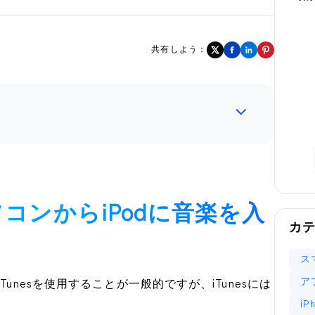
共有しよう：
ソコンからiPodに音楽を入
カ
ス
ア
unesを使用することが一般的ですが、iTunesには
i