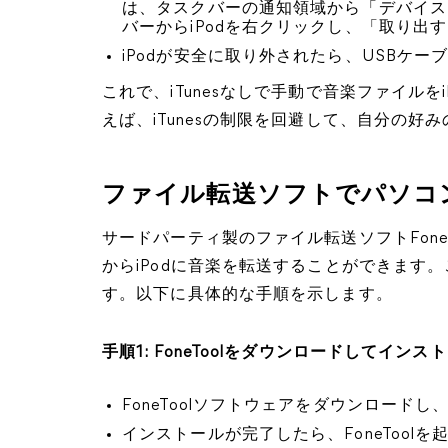
は、タスクバーの通知領域から「デバイスを
バーからiPodを右クリックし、「取り出
iPodが安全に取り外されたら、USBケー
これで、iTunesなしで手動で音楽ファイル
えば、iTunesの制限を回避して、自分の好
ファイル転送ソフトでパソコン
サードパーティ製のファイル転送ソフトFoneT
からiPodに音楽を転送することができます
す。以下に具体的な手順を示します。
手順1: FoneToolをダウンロードしてインス
FoneToolソフトウェアをダウンロード
インストールが完了したら、FoneToolを