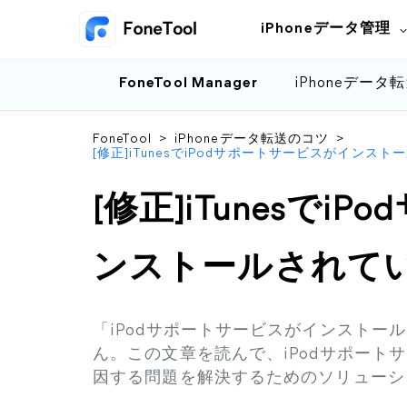
iPhoneデータ管理
FoneTool Manager
iPhoneデータ
FoneTool
>
iPhoneデータ転送のコツ
>
[修正]iTunesでiPodサポートサービスがインス
[修正]iTunesで
ンストールされて
「iPodサポートサービスがインストー
ん。この文章を読んで、iPodサポート
因する問題を解決するためのソリューシ