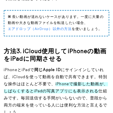
※
長い動画が送れないケースがあります。一度に大量の
動画や大きな動画ファイルを転送したい場合、
エアドロップ（AirDrop）以外の方法
を使いましょう。
方法3. iCloud使用してiPhoneの動画
をiPadに同期させる
iPhoneとiPadで
同じApple ID
にサインインしていれ
ば、iCloudを使って動画を自動で共有できます。特別
な操作はほとんど不要で、
iPhoneで撮影した動画が、
しばらくするとiPadの写真アプリにも表示される
仕組
みです。毎回送信する手間がいらないので、普段から
両方の端末を使っている人には便利な方法と言えるで
しょう。