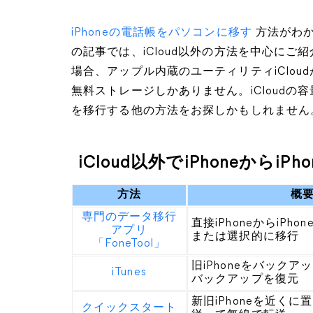
iPhoneの電話帳をパソコンに移す
方法がわか
の記事では、iCloud以外の方法を中心にご紹介
場合、アップル内蔵のユーティリティiCloud
無料ストレージしかありません。iCloudの容量
を移行する他の方法をお探しかもしれません
iCloud以外でiPhoneから
方法
概
専門のデータ移行
直接iPhoneからiPh
アプリ
または選択的に移行
「FoneTool」
旧iPhoneをバックアップ
iTunes
バックアップを復元
新旧iPhoneを近く
クイックスタート