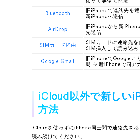
従って無線で転送
旧iPhoneで連絡先を選ん
Bluetooth
新iPhoneへ送信
旧iPhoneから新iPhon
AirDrop
先送信
SIMカードに連絡先を保存
SIMカード経由
SIM挿入して読み込み
旧iPhoneでGoogl
Google Gmail
期 → 新iPhoneで
iCloud以外で新しい
方法
iCloudを使わずにiPhone同士間で連絡
読み続けてください。