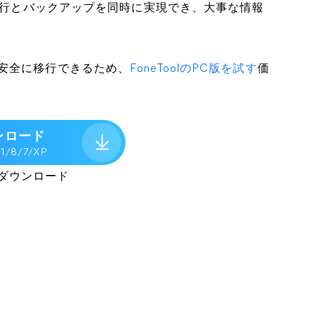
の移行とバックアップを同時に実現でき、大事な情報
安全に移行できるため、
FoneToolのPC版を試す
価
ンロード
.1/8/7/XP
ダウンロード