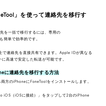
oneTool」を使って連絡先を移行す
量の連絡先を一括で移行するには、専用の
も簡単で効率的です。
one同士で連絡先を直接共有できます。Apple IDが異なる
はるかに高速で安定した転送が可能です。
Phoneに連絡先を移行する方法
から両方のiPhoneにFoneToolをインストールします。
t to iOS（iOSに接続）」をタップして2台のiPhone