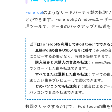
FoneTool
のようなサードパーティ製の転送ツー
とができます。FoneToolはWindowsユーザー向
理ツールで、データのバックアップと転送を
以下はFoneToolを利用してiPod touchでで
直接iPodの曲をUSBメモリに移す：
iPod
にコピーする必要がなく、時間を節約できます
購入済みと未購入の音楽を転送：
iTunes
ウンロードした曲を転送できます。
すべてまたは選択した曲を転送：
すべての曲、
送したい曲をプレビューして選択できます。
どのパソコンでも転送完了：
競合によるデー
パソコンで音楽を転送できます。
数回クリックするだけで、iPod touchの曲