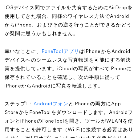
iOSデバイス間でファイルを共有するためにAirDropを
使用してきた場合、同様のワイヤレス方法でAndroid
からiPhone、およびその逆を行うことができるかどう
か疑問に思うかもしれません。
幸いなことに、
FoneToolアプリ
はiPhoneからAndroid
デバイスへのシームレスな写真転送を可能にする解決
策を提供しています。iCloudの写真がすべてiPhoneに
保存されていることを確認し、次の手順に従って
iPhoneからAndroidに写真を転送します。
ステップ1：
Androidフォン
とiPhoneの両方にApp
StoreからFoneToolをダウンロードします。Androidフ
ォンとiPhoneのFoneToolを開き、ツールがWLANを使
用することを許可します（Wi-Fiに接続する必要はあり