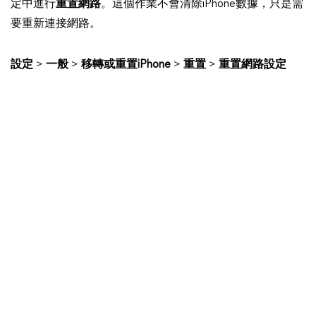
定中進行
重置網路
。這個作業不會清除iPhone數據，只是需
要重新連接網路。
設定
>
一般
>
移轉或重置iPhone
>
重置
>
重置網路設定