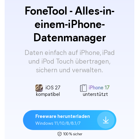
FoneTool - Alles-in-
einem-iPhone-
Datenmanager
Daten einfach auf iPhone, iPad
und iPod Touch übertragen,
sichern und verwalten.
iOS 27
iPhone 17
kompatibel
unterstützt
Freeware herunterladen
Windows 11/10/8/8.1/7
100 % sicher