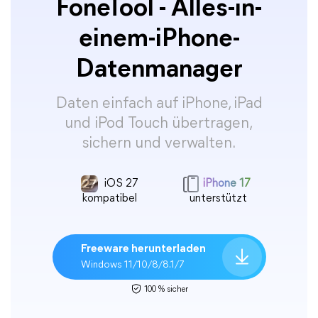
FoneTool - Alles-in-
einem-iPhone-
Datenmanager
Daten einfach auf iPhone, iPad
und iPod Touch übertragen,
sichern und verwalten.
iOS 27
iPhone 17
kompatibel
unterstützt
Freeware herunterladen
Windows 11/10/8/8.1/7
100 % sicher