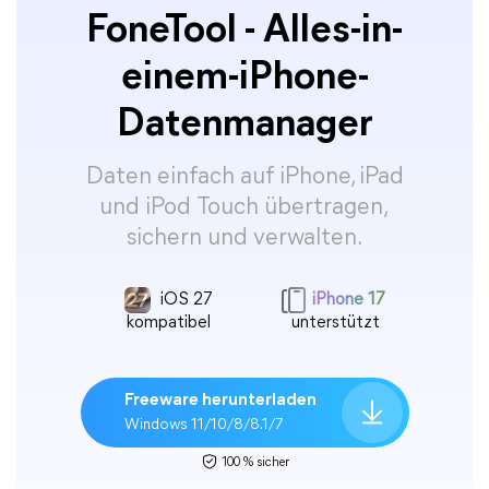
FoneTool - Alles-in-
einem-iPhone-
Datenmanager
Daten einfach auf iPhone, iPad
und iPod Touch übertragen,
sichern und verwalten.
iOS 27
iPhone 17
kompatibel
unterstützt
Freeware herunterladen
Windows 11/10/8/8.1/7
100 % sicher