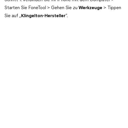
Schritt 1. Verbinden Sie Ihr iPhone mit dem Computer >
Starten Sie FoneTool > Gehen Sie zu
Werkzeuge
> Tippen
Sie auf „
Klingelton-Hersteller
“.