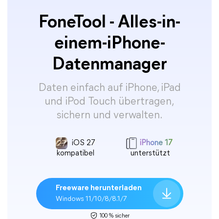
FoneTool - Alles-in-
einem-iPhone-
Datenmanager
Daten einfach auf iPhone, iPad
und iPod Touch übertragen,
sichern und verwalten.
iOS 27
iPhone 17
kompatibel
unterstützt
Freeware herunterladen
Windows 11/10/8/8.1/7
100 % sicher