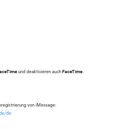
aceTime
und deaktivieren auch
FaceTime
.
eregistrierung von iMessage:
/de/de