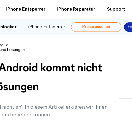
iPhone Entsperrer
iPhone Reparatur
Support
nlocker
iPhone Entsperrer
Preise ansehen
Fr
ng
>
 und Lösungen
 Android kommt nicht
Lösungen
cht an? In diesem Artikel erklären wir Ihnen
roblem beheben können.