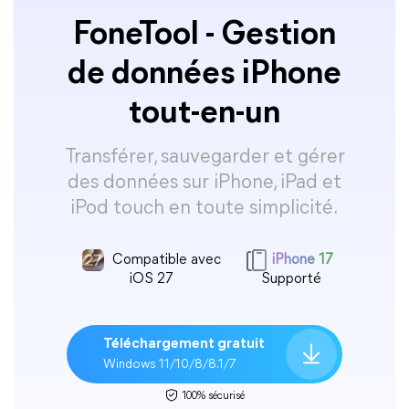
FoneTool - Gestion
de données iPhone
tout-en-un
Transférer, sauvegarder et gérer
des données sur iPhone, iPad et
iPod touch en toute simplicité.
Compatible avec
iPhone 17
iOS 27
Supporté
Téléchargement gratuit
Windows 11/10/8/8.1/7
100% sécurisé