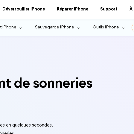
Déverrouiller iPhone
Réparer iPhone
Support
À
t iPhone
Sauvegarde iPhone
Outils iPhone
nt de sonneries
ies en quelques secondes.
nneries.