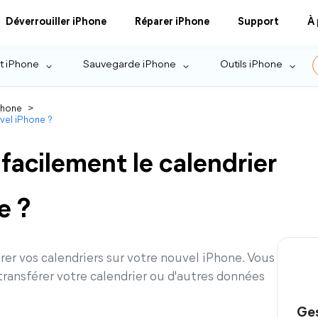
Déverrouiller iPhone
Réparer iPhone
Support
À
t iPhone
Sauvegarde iPhone
Outils iPhone
Phone
>
vel iPhone ?
acilement le calendrier
e ?
er vos calendriers sur votre nouvel iPhone. Vous
transférer votre calendrier ou d'autres données
Ges