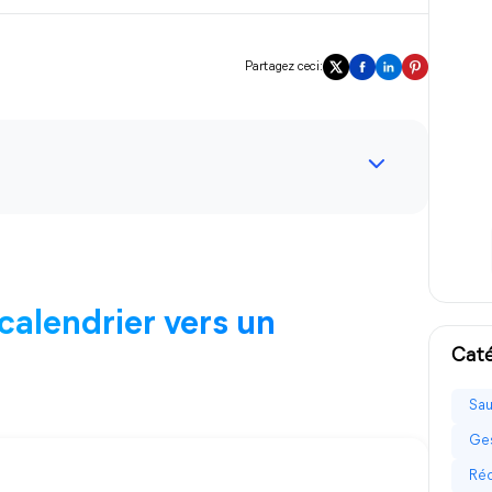
Partagez ceci:
calendrier vers un
Caté
Sau
Ges
Réc