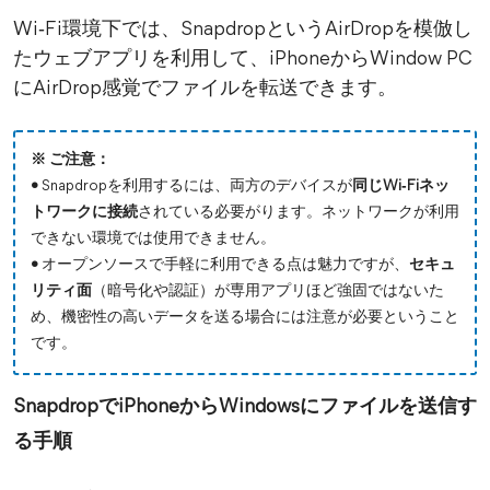
Wi‑Fi環境下では、SnapdropというAirDropを模倣し
たウェブアプリを利用して、iPhoneからWindow PC
にAirDrop感覚でファイルを転送できます。
※ ご注意：
•
Snapdropを利用するには、両方のデバイスが
同じWi‑Fiネッ
トワークに接続
されている必要がります。ネットワークが利用
できない環境では使用できません。
•
オープンソースで手軽に利用できる点は魅力ですが、
セキュ
リティ面
（暗号化や認証）が専用アプリほど強固ではないた
め、機密性の高いデータを送る場合には注意が必要ということ
です。
SnapdropでiPhoneからWindowsにファイルを送信す
る手順