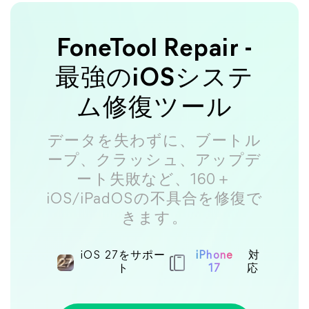
FoneTool Repair -
最強のiOSシステ
ム修復ツール
データを失わずに、ブートル
ープ、クラッシュ、アップデ
ート失敗など、160＋
iOS/iPadOSの不具合を修復で
きます。
iOS 27をサポー
iPhone
対
ト
17
応