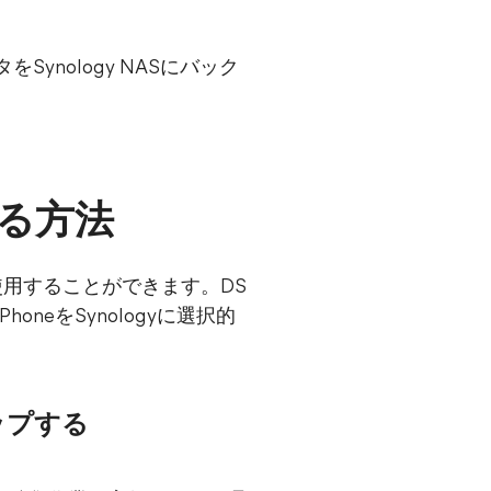
ynology NASにバック
プする方法
lを使用することができます。DS
oneをSynologyに選択的
ップする