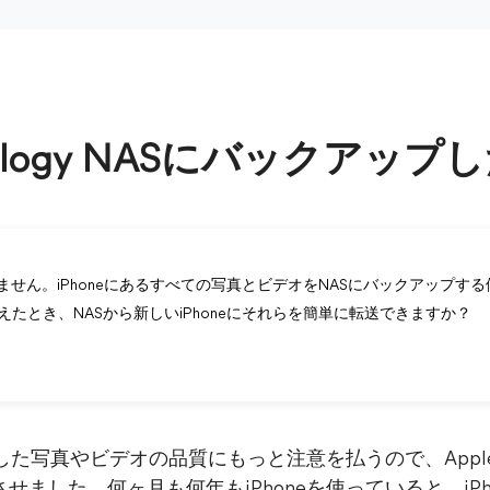
ynology NASにバックアップ
せん。iPhoneにあるすべての写真とビデオをNASにバックアップす
替えたとき、NASから新しいiPhoneにそれらを簡単に転送できますか？
した写真やビデオの品質にもっと注意を払うので、Appleは最新
ました。何ヶ月も何年もiPhoneを使っていると、iP