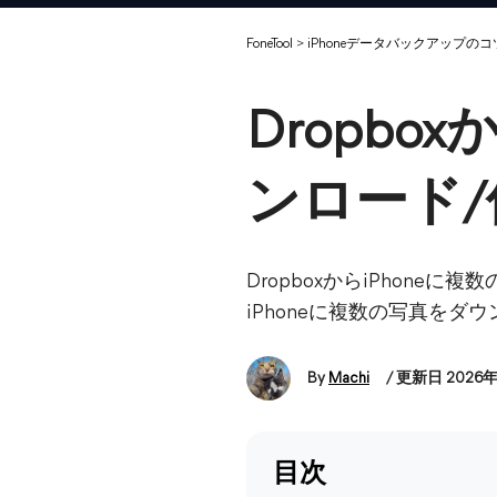
FoneTool
>
iPhoneデータバックアップのコ
Dropbo
ンロード
DropboxからiPhon
iPhoneに複数の写真を
By
Machi
/ 更新日 2026
目次