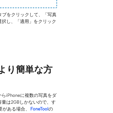
真」タブをクリックして、「写真
を選択し、「適用」をクリック
のより簡単な方
からiPhoneに複数の写真をダ
容量は2GBしかないので、す
要がある場合、
FoneTool
の