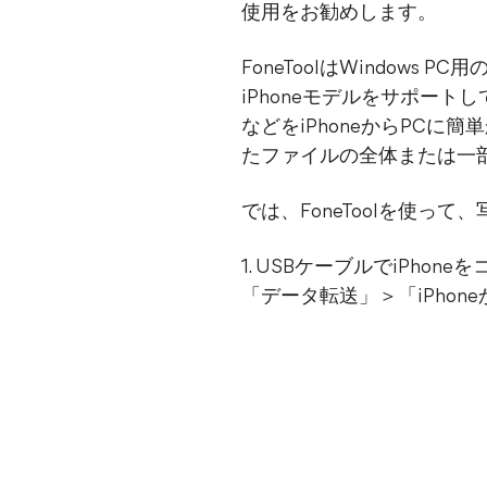
使用をお勧めします。
FoneToolはWindows 
iPhoneモデルをサポー
などをiPhoneからPC
たファイルの全体または一
では、FoneToolを使っ
1. USBケーブルでiPho
「データ転送」＞「iPhon