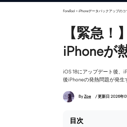
FoneTool
>
iPhoneデータバックアップのコ
【緊急！】
iPhone
iOS 18にアップデート後
後iPhoneの発熱問題が
By
Zoe
/ 更新日 2026年
目次