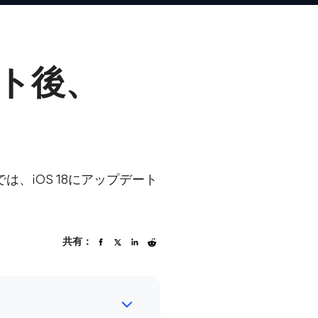
ート後、
は、iOS 18にアップデート
共有：