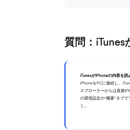
質問：iTune
iTunesがiPhoneの内容
iPhoneをPCに接続し、i
スプローラーからは直接iPh
の環境設定の“概要”タブ
く。