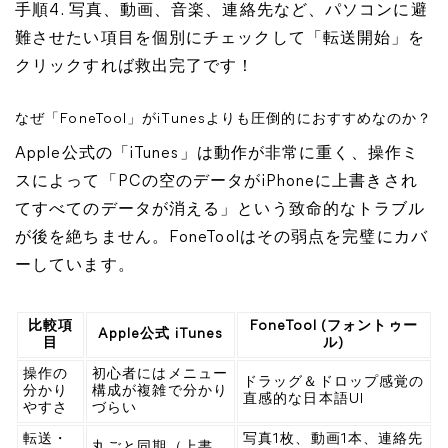
手順4. 写真、動画、音楽、連絡先など、パソコンに避
難させたい項目を個別にチェックして「転送開始」を
クリックすれば救出完了です！
なぜ「FoneTool」がiTunesよりも圧倒的におすすめなのか？
Apple公式の「iTunes」は動作が非常に重く、操作ミ
スによって「PCの空のデータがiPhoneに上書きされ
てすべてのデータが消える」という致命的なトラブル
が後を絶ちません。FoneToolはその弱点を完璧にカバ
ーしています。
比較項
FoneTool (フォントゥー
Apple公式 iTunes
目
ル)
操作の
初心者にはメニュー
ドラッグ＆ドロップ感覚の
分かり
構成が複雑で分かり
直感的な日本語UI
やすさ
づらい
転送・
写真1枚、動画1本、連絡先
丸ごと同期（上書