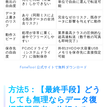
救出の
単位で自由に選んで転送可
き）しかできない
自由度
能
データ
あり（同期ミスによ
上書き
完全なゼロリスク。既存デ
る既存データの全消
のリス
ータに影響を与えずに動作
去リスク）
ク
処理が非常に重く、
業界最高クラスの圧倒的な
動作ス
途中でフリーズしや
超高速転送（数千枚の写真
ピード
すい
も即時完了）
保存先
PCのCドライブ
外付けHDDや大容量USB
の自由
（システムドライ
メモリを保存先に直接指定
度
ブ）に強制保存
可能
FoneTool 公式サイトで無料ダウンロード
方法5：【最終手段】どう
しても無理ならデータ復