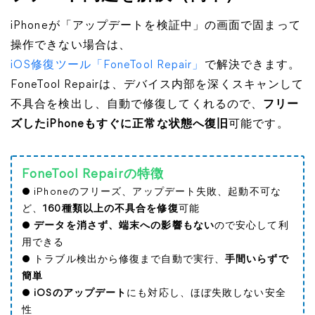
iPhoneが「アップデートを検証中」の画面で固まって
操作できない場合は、
iOS修復ツール「FoneTool Repair」
で解決できます。
FoneTool Repairは、デバイス内部を深くスキャンして
不具合を検出し、自動で修復してくれるので、
フリー
ズしたiPhoneもすぐに正常な状態へ復旧
可能です。
FoneTool Repairの特徴
● iPhoneのフリーズ、アップデート失敗、起動不可な
ど、
160種類以上の不具合を修復
可能
●
データを消さず、端末への影響もない
ので安心して利
用できる
● トラブル検出から修復まで自動で実行、
手間いらずで
簡単
●
iOSのアップデート
にも対応し、ほぼ失敗しない安全
性