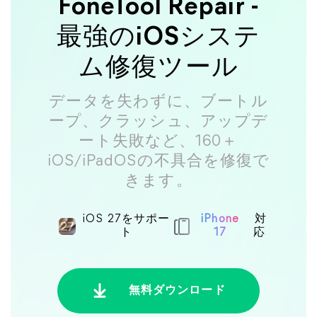
FoneTool Repair -
最強のiOSシステ
ム修復ツール
データを失わずに、ブートル
ープ、クラッシュ、アップデ
ート失敗など、160＋
iOS/iPadOSの不具合を修復で
きます。
iOS 27をサポー
iPhone
対
ト
17
応
無料ダウンロード