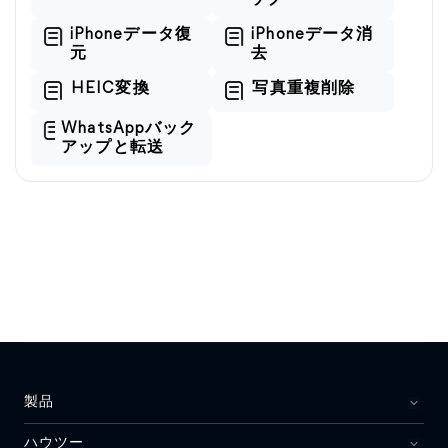
ップ
iPhoneデータ復
iPhoneデータ消
元
去
HEIC変換
写真重複削除
WhatsAppバック
アップと転送
製品
ハウツー