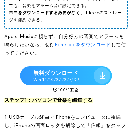
ても
、音楽をアラーム音に設定できる。
🌸
曲をダウンロードする必要がなく
、iPhoneのストレー
ジを節約できる。
Apple Musicに頼らず、自分好みの音楽でアラームを
鳴らしたいなら、ぜひ
FoneToolをダウンロード
して使
ってください。
無料ダウンロード
Win 11/10/8.1/8/7/XP
100%安全
ステップ1：パソコンで音楽を編集する
1. USBケーブル経由でiPhoneをコンピュータに接続
し、iPhoneの画面ロックを解除して「信頼」をタップ