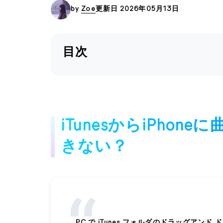
by
Zoe
更新日 2026年05月13日
目次
iTunesからiPho
きない？
PC で iTunes フォルダのドラッグアンド