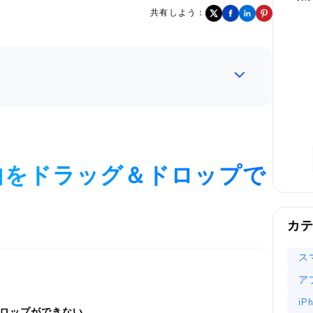
共有しよう：
neに曲をドラッグ＆ドロップで
カ
ス
ア
i
 ドロップができない