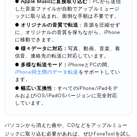
●
Apple Musicに直接取り込む
：PCから送信
した音楽ファイルが自動でアップルミュージ
ックに取り込まれ、面倒な手順は不要です。
●
オリジナルの音質で転送
：音源を圧縮せず
に、オリジナルの音質を保ちながら、iPhone
に移動できます。
● 様々データに対応：
写真、動画、音楽、着
信音、連絡先の転送に対応しています。
●
多様な転送モード：
iPhoneとPCの間、
iPhone同士間のデータ転送
をサポートしてい
ます。
●
幅広い互換性
：すべてのiPhone/iPadモデ
ルおよびiOS/iPadOSバージョンに完全対応
しています。
パソコンから消えた曲や、CDなどをアップルミュー
ジックに取り込む必要があれば、ぜひFoneToolを試し