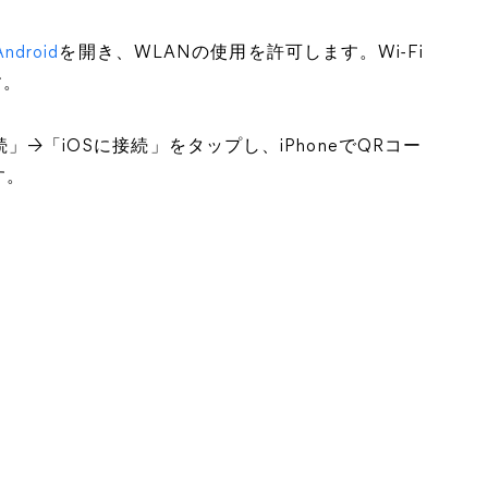
Android
を開き、WLANの使用を許可します。Wi-Fi
す。
続」→「iOSに接続」をタップし、iPhoneでQRコー
す。