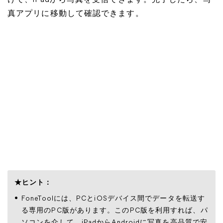
けで、iPadから写真を受信できます。完了したら、写
真アプリに移動して確認できます。
★ヒント：
FoneToolには、PCとiOSデバイス間でデータを転送す
る専用のPC版があります。このPC版を利用すれば、パ
ソコンを介して、iPadからAndroidに写真を高品質で安