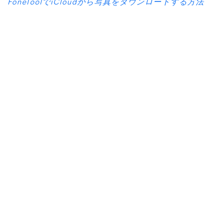
FoneToolでiCloudから写真をダウンロードする方法