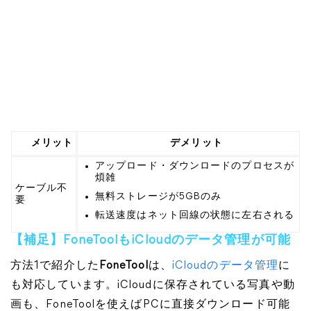
メリット
デメリット
アップロード・ダウンロードのプロセスが
煩雑
ケーブル不
無料ストレージが5GBのみ
要
転送速度はネット回線の状態に左右される
【補足】FoneToolもiCloudのデータ管理が可能
方法1で紹介した
FoneTool
は、
iCloudのデータ管理
に
も対応しています。iCloudに保存されている写真や動
画も、FoneToolを使えばPCに直接ダウンロード可能