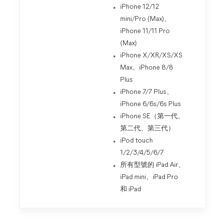
iPhone 12/12
mini/Pro (Max)、
iPhone 11/11 Pro
(Max)
iPhone X/XR/XS/XS
Max、iPhone 8/8
Plus
iPhone 7/7 Plus、
iPhone 6/6s/6s Plus
iPhone SE（第一代、
第二代、第三代）
iPod touch
1/2/3/4/5/6/7
所有型號的 iPad Air、
iPad mini、iPad Pro
和 iPad