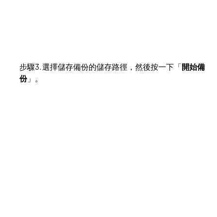
步驟3. 選擇儲存備份的儲存路徑，然後按一下「
開始備
份
」。