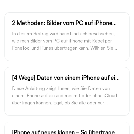
2 Methoden: Bilder vom PC auf iPhone
mit Kabel übertragen
In diesem Beitrag wird hauptsächlich beschrieben,
wie man Bilder vom PC auf iPhone mit Kabel per
FoneTool und iTunes übertragen kann. Wählen Sie
diejenige, die Ihnen besser gefällt.
[4 Wege] Daten von einem iPhone auf ein
anderes übertragen – schnell & einfach
Diese Anleitung zeigt Ihnen, wie Sie Daten von
einem iPhone auf ein anderes mit oder ohne iCloud
übertragen können. Egal, ob Sie alle oder nur
ausgewählte Elemente übertragen möchten, hier
finden Sie eine Möglichkeit, dies zu tun.
iPhone auf neues klonen – So übertragen