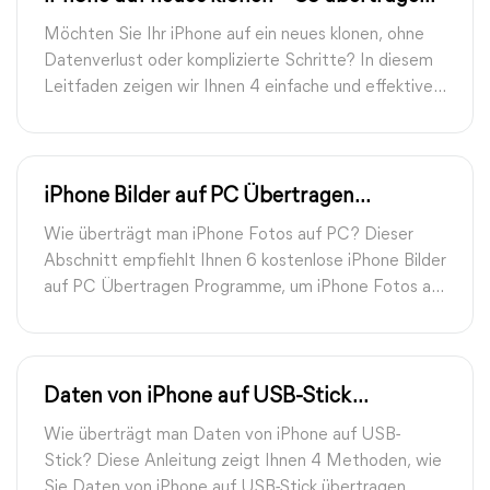
Sie alle Daten sicher und schnell
Möchten Sie Ihr iPhone auf ein neues klonen, ohne
Datenverlust oder komplizierte Schritte? In diesem
Leitfaden zeigen wir Ihnen 4 einfache und effektive
Methoden, um alle Ihre Fotos, Kontakte,
Nachrichten, Apps und Einstellungen vom alten
iPhone auf das neue iPhone zu übertragen – schnell,
sicher und kostenlos.
iPhone Bilder auf PC Übertragen
Programm [Kostenlos]
Wie überträgt man iPhone Fotos auf PC? Dieser
Abschnitt empfiehlt Ihnen 6 kostenlose iPhone Bilder
auf PC Übertragen Programme, um iPhone Fotos auf
PC zu übertragen.
Daten von iPhone auf USB-Stick
übertragen: 4 Möglichkeiten
Wie überträgt man Daten von iPhone auf USB-
Stick? Diese Anleitung zeigt Ihnen 4 Methoden, wie
Sie Daten von iPhone auf USB-Stick übertragen