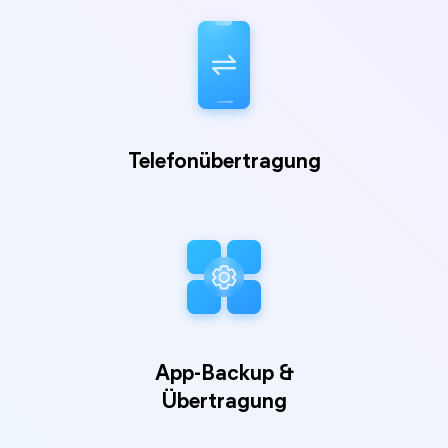
Gelöst: iCloud-Fotos synchronisiert nicht auf
dem iPhone
Es gibt 6 Möglichkeiten für diesen Fehler „iCloud Fotos
synchronisiert nicht auf dem iPhone“, oder Sie ...
iPhone Fotos in den iCloud-Speicher
Telefonübertragung
verschieben
Sind Sie neugierig, wie Sie iPhone Fotos in iCloud Speicher
verschieben können? Lesen Sie diesen Beitrag.
App-Backup &
Übertragung