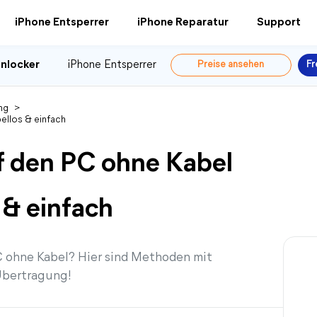
iPhone Entsperrer
iPhone Reparatur
Support
nlocker
iPhone Entsperrer
Preise ansehen
Fr
ng
>
ellos & einfach
f den PC ohne Kabel
 & einfach
C ohne Kabel? Hier sind Methoden mit
 Übertragung!