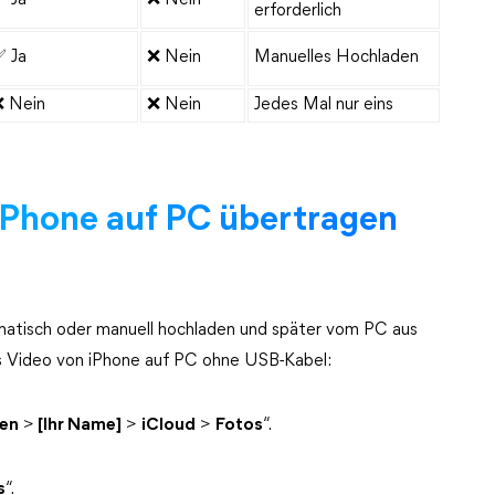
 Ja
❌ Nein
erforderlich
 Ja
❌ Nein
Manuelles Hochladen
❌ Nein
❌ Nein
Jedes Mal nur eins
iPhone auf PC übertragen
matisch oder manuell hochladen und später vom PC aus
os Video von iPhone auf PC ohne USB-Kabel:
gen
>
[Ihr Name]
>
iCloud
>
Fotos
“.
s
“.