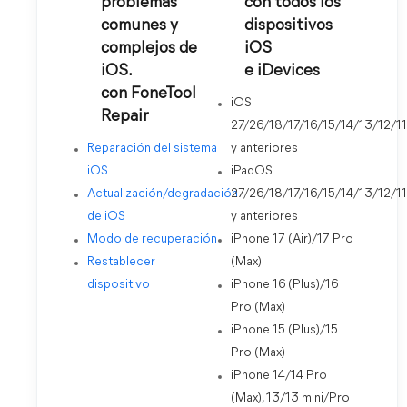
problemas
con todos los
comunes y
dispositivos
complejos de
iOS
iOS.
e iDevices
con FoneTool
iOS
Repair
27/26/18/17/16/15/14/13/12/11
Reparación del sistema
y anteriores
iOS
iPadOS
Actualización/degradación
27/26/18/17/16/15/14/13/12/11
de iOS
y anteriores
Modo de recuperación
iPhone 17 (Air)/17 Pro
Restablecer
(Max)
dispositivo
iPhone 16 (Plus)/16
Pro (Max)
iPhone 15 (Plus)/15
Pro (Max)
iPhone 14/14 Pro
(Max), 13/13 mini/Pro