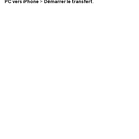
PC vers iPhone
>
Démarrer le transfert
.