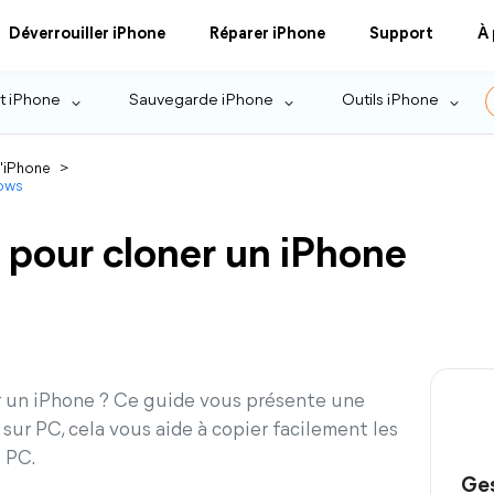
Déverrouiller iPhone
Réparer iPhone
Support
À
t iPhone
Sauvegarde iPhone
Outils iPhone
l'iPhone
>
dows
n pour cloner un iPhone
r un iPhone ? Ce guide vous présente une
sur PC, cela vous aide à copier facilement les
 PC.
Ges