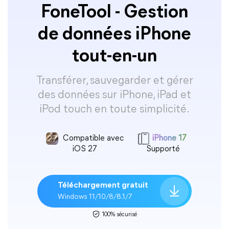
FoneTool - Gestion
de données iPhone
tout-en-un
Transférer, sauvegarder et gérer
des données sur iPhone, iPad et
iPod touch en toute simplicité.
Compatible avec
iPhone 17
iOS 27
Supporté
Téléchargement gratuit
Windows 11/10/8/8.1/7
100% sécurisé