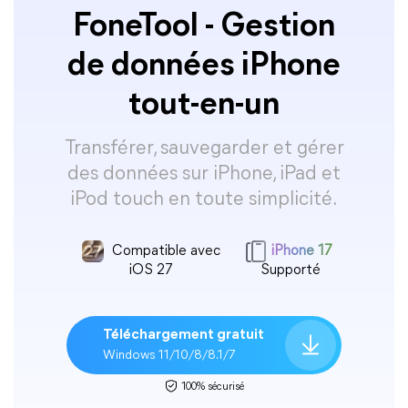
FoneTool - Gestion
de données iPhone
tout-en-un
Transférer, sauvegarder et gérer
des données sur iPhone, iPad et
iPod touch en toute simplicité.
Compatible avec
iPhone 17
iOS 27
Supporté
Téléchargement gratuit
Windows 11/10/8/8.1/7
100% sécurisé