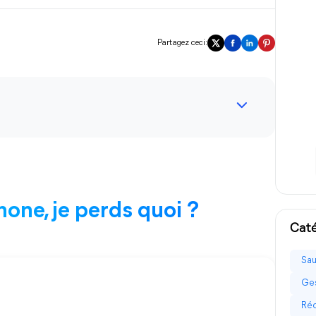
Partagez ceci:
Phone, je perds quoi ?
Caté
Sau
Ges
Réc