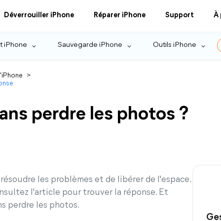
Déverrouiller iPhone
Réparer iPhone
Support
À
t iPhone
Sauvegarde iPhone
Outils iPhone
l'iPhone
>
ponse
sans perdre les photos ?
résoudre les problèmes et de libérer de l'espace.
sultez l'article pour trouver la réponse. Et
ns perdre les photos.
Ges