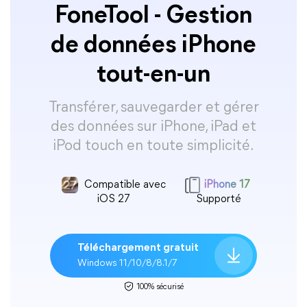
FoneTool - Gestion
de données iPhone
tout-en-un
Transférer, sauvegarder et gérer
des données sur iPhone, iPad et
iPod touch en toute simplicité.
Compatible avec
iPhone 17
iOS 27
Supporté
Téléchargement gratuit
Windows 11/10/8/8.1/7
100% sécurisé