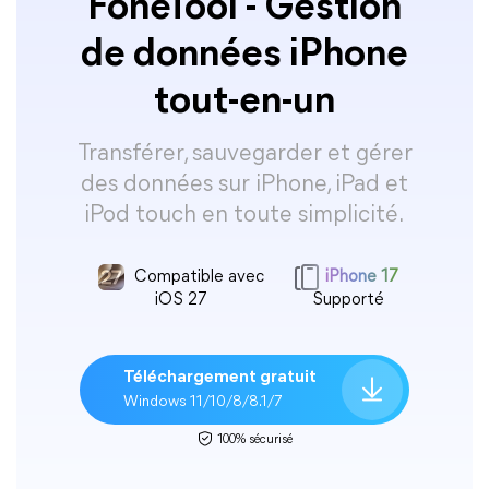
FoneTool - Gestion
de données iPhone
tout-en-un
Transférer, sauvegarder et gérer
des données sur iPhone, iPad et
iPod touch en toute simplicité.
Compatible avec
iPhone 17
iOS 27
Supporté
Téléchargement gratuit
Windows 11/10/8/8.1/7
100% sécurisé