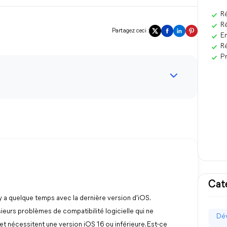
Ré
Ré
Partagez ceci :
En
Ré
Pr
Cat
l y a quelque temps avec la dernière version d'iOS.
sieurs problèmes de compatibilité logicielle qui ne
Dév
et nécessitent une version iOS 16 ou inférieure. Est-ce