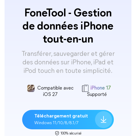
FoneTool - Gestion
de données iPhone
tout-en-un
Transférer, sauvegarder et gérer
des données sur iPhone, iPad et
iPod touch en toute simplicité.
Compatible avec
iPhone 17
iOS 27
Supporté
Téléchargement gratuit
Windows 11/10/8/8.1/7
100% sécurisé