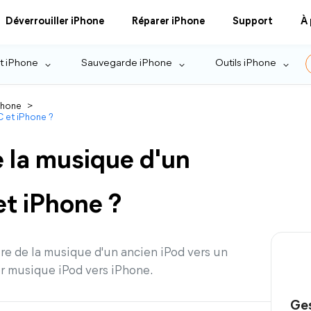
Déverrouiller iPhone
Réparer iPhone
Support
À
t iPhone
Sauvegarde iPhone
Outils iPhone
Phone
>
C et iPhone ?
 la musique d'un
et iPhone ?
re de la musique d'un ancien iPod vers un
er musique iPod vers iPhone.
Ges