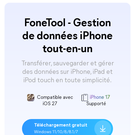
FoneTool - Gestion
de données iPhone
tout-en-un
Transférer, sauvegarder et gérer
des données sur iPhone, iPad et
iPod touch en toute simplicité.
Compatible avec
iPhone 17
iOS 27
Supporté
Téléchargement gratuit
Windows 11/10/8/8.1/7